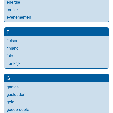
energie
erotiek
evenementen
F
fietsen
finland
foto
frankrijk
G
games
gastouder
geld
goede-doelen