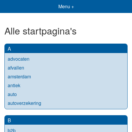
Menu +
Alle startpagina's
A
advocaten
afvallen
amsterdam
antiek
auto
autoverzekering
B
b2b