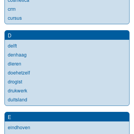
crm
cursus
D
delft
denhaag
dieren
doehetzelf
drogist
drukwerk
duitsland
E
eindhoven