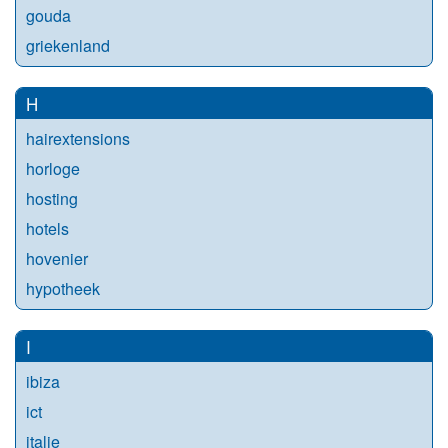
gouda
griekenland
H
hairextensions
horloge
hosting
hotels
hovenier
hypotheek
I
ibiza
ict
italie