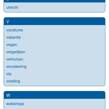
utrecht
V
vacatures
vakantie
vegan
vergelijken
verhuizen
verzekering
vip
voeding
W
webshops