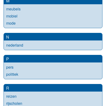
M
meubels
mobiel
mode
N
nederland
P
pers
politiek
R
reizen
rijscholen