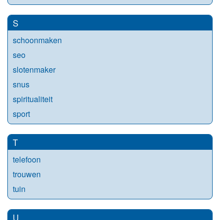
S
schoonmaken
seo
slotenmaker
snus
spiritualiteit
sport
T
telefoon
trouwen
tuin
U