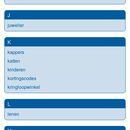
J
juwelier
K
kappers
katten
kinderen
kortingscodes
kringloopwinkel
L
lenen