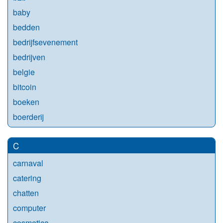
baby
bedden
bedrijfsevenement
bedrijven
belgie
bitcoin
boeken
boerderij
C
carnaval
catering
chatten
computer
cosmetica