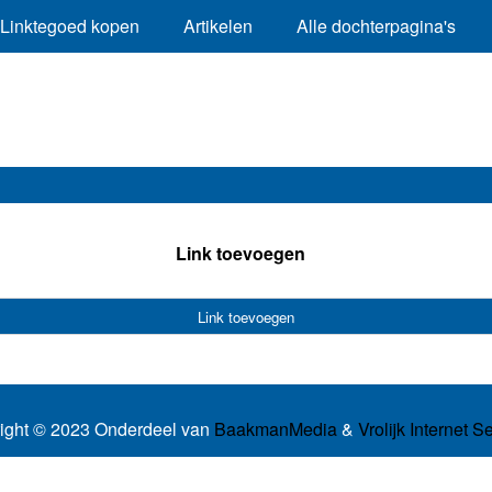
Linktegoed kopen
Artikelen
Alle dochterpagina's
Link toevoegen
Link toevoegen
ight © 2023 Onderdeel van
BaakmanMedia
&
Vrolijk Internet S