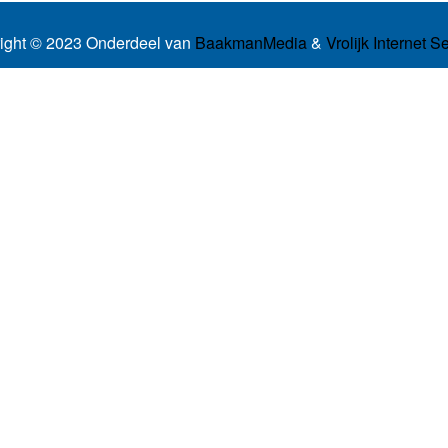
ight © 2023 Onderdeel van
BaakmanMedia
&
Vrolijk Internet S