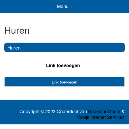
Menu +
Huren
Huren
Link toevoegen
Link toevoegen
Copyright © 2023 Onderdeel van
BaakmanMedia
&
Vrolijk Internet Services