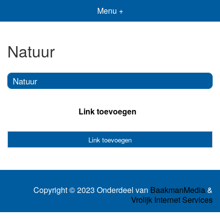
Menu +
Natuur
Natuur
Link toevoegen
Link toevoegen
Copyright © 2023 Onderdeel van
BaakmanMedia
&
Vrolijk Internet Services